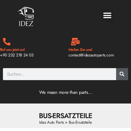
BLOG & NEWS
Ruf uns jetzt an!
Mailen Sie uns!
+90 232 218 24 03
contact@idezautoparts.com
We mean more than parts…
BUS-ERSATZTEILE
Idez Auto Parts
>
Bus-Ersatzteile