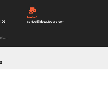
Mail us!
4 03
contact@idezautoparts.com
arts…
18