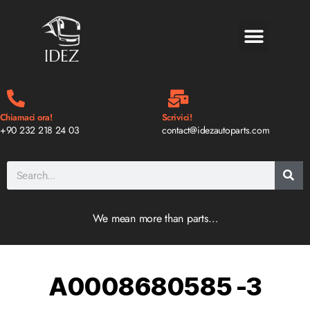
BLOG E NOTIZIE
Chiamaci ora!
Scrivici!
+90 232 218 24 03
contact@idezautoparts.com
We mean more than parts…
A0008680585 -3