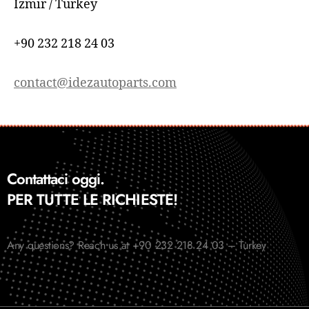
İzmir / Turkey
+90 232 218 24 03
contact@idezautoparts.com
Contattaci oggi.
PER TUTTE LE RICHIESTE!
Any questions? Reach us at +90 232 218 24 03 – Turkey