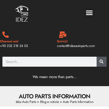
BLOG E NOTIZIE
Chiamaci ora!
Scrivici!
+90 232 218 24 03
contact@idezautoparts.com
We mean more than parts…
AUTO PARTS INFORMATION
Idez Auto Parts
>
Blog e notizie
>
Auto Parts Information