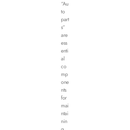
“Au
to
part
s”
are
ess
enti
al
co
mp
one
nts
for
mai
ntai
nin
g