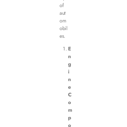
of
aut
om
obil
es.
E
n
g
i
n
e
C
o
m
p
o