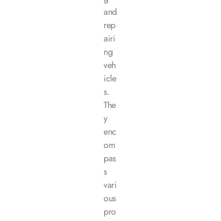
and
rep
airi
ng
veh
icle
s.
The
y
enc
om
pas
s
vari
ous
pro