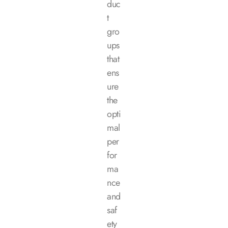
duc
t
gro
ups
that
ens
ure
the
opti
mal
per
for
ma
nce
and
saf
ety