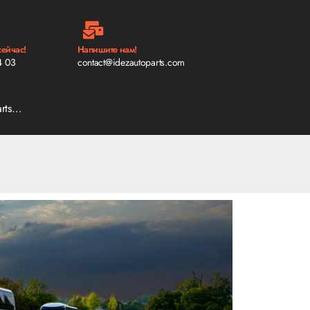
сейчас!
Напишите нам!
4 03
contact@idezautoparts.com
arts…