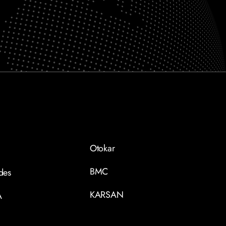
Otokar
BMC
des
KARSAN
A