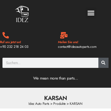
BLOG & NEWS
Ruf uns jetzt an!
Mailen Sie uns!
+90 232 218 24 03
contact@idezautoparts.com
We mean more than parts…
KARSAN
Idez Auto Parts
>
Produkte
>
KARSAN